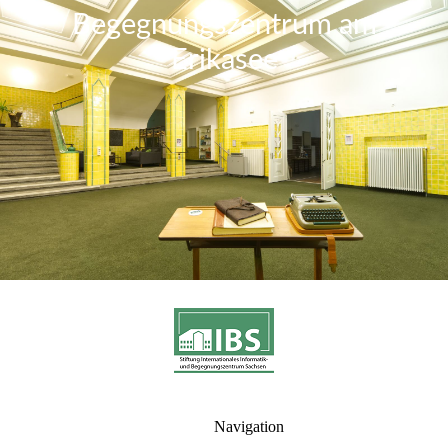
Begegnungszentrum am
Erikase
e
Navigation