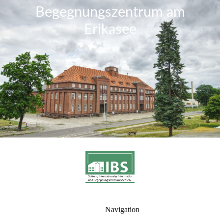
Begegnungszentrum am
Erikase
e
Navigation